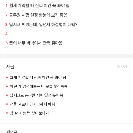
월세 계약할 때 진짜 이건 꼭 봐야 함
1
공무원 시험 일정 한눈에 보기 좋음
2
딥시크 써봤는데, 입냄새 해결법이 대박?
3
4
폰이 너무 버벅여서 결국 찾아봄
5
새글
더 보기
월세 계약할 때 진짜 이건 꼭 봐야 함
이런 거 검색해보는 내 모습 웃김ㅋㅋ
딥시크로 공무원 시험 일정 훑어봄
선물 고르다 딥시크까지 써봄
잠 잘 자는 법 찾아보다가
새댓글