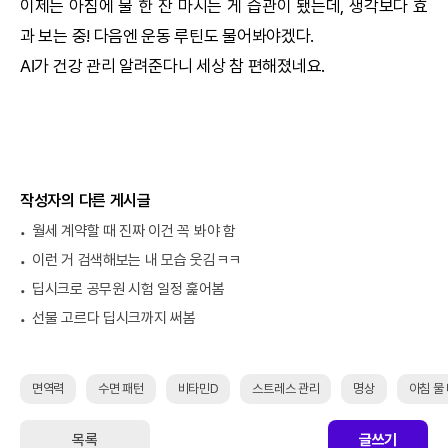
이제는 아침에 물 한 잔 마시는 게 습관이 됐는데, 생각보다 효
과 보는 중! 다음엔 운동 루틴도 물어봐야겠다.
AI
가 건강 관리 알려준다니 세상 참 편해졌네요.
작성자의 다른 게시글
월세 계약할 때 진짜 이건 꼭 봐야 함
이런 거 검색해보는 내 모습 웃김ㅋㅋ
딥시크로 공무원 시험 일정 훑어봄
선물 고르다 딥시크까지 써봄
면역력
수면 패턴
비타민D
스트레스 관리
명상
아침 물
목록
글쓰기