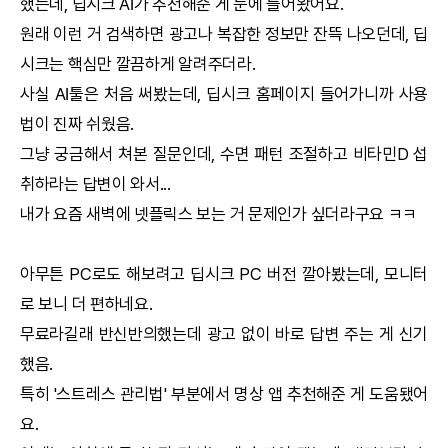
했는데,
딥시크
AI
가 추천해준 게 눈에 들어왔어요.
원래 이런 거 검색하면 광고나 복잡한 정보만 잔뜩 나오던데,
딥
시크
는 핵심만 깔끔하게 알려주더라.
사실
AI
툴은 처음 써봤는데,
딥시크
홈페이지 들어가니까 사용
법이 진짜 쉬웠음.
그냥 궁금해서 쳐본 질문인데, 수면 패턴 조절하고 비타민D 섭
취하라는 답변이 와서...
내가 요즘 새벽에 넷플릭스 보는 거 문제인가 싶더라구요 ㅋㅋ
아무튼 PC로도 해보려고
딥시크
PC 버전 깔아봤는데, 모니터
로 보니 더 편하네요.
무료라길래 반신반의했는데 광고 없이 바로 답변 주는 게 신기
했음.
특히 '스트레스 관리법' 부분에서 명상 앱 추천해준 게 도움됐어
요.