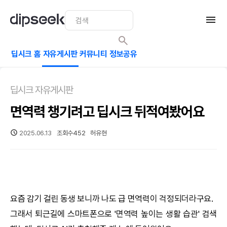
딥시크 홈
자유게시판
커뮤니티
정보공유
딥시크 자유게시판
면역력 챙기려고 딥시크 뒤적여봤어요
2025.06.13
조회수
452
허유현
요즘 감기 걸린 동생 보니까 나도 급 면역력이 걱정되더라구요.
그래서 퇴근길에 스마트폰으로 '면역력 높이는 생활 습관' 검색