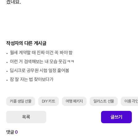
겠네요.
작성자의 다른 게시글
월세 계약할 때 진짜 이건 꼭 봐야 함
이런 거 검색해보는 내 모습 웃김ㅋㅋ
딥시크로 공무원 시험 일정 훑어봄
잠 잘 자는 법 찾아보다가
커플 생일 선물
DIY 키트
여행 패키지
일러스트 선물
이름 각인
목록
글쓰기
댓글
0