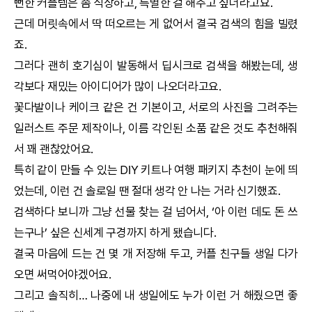
뻔한 커플템은 좀 식상하고, 특별한 걸 해주고 싶더라고요.
근데 머릿속에서 딱 떠오르는 게 없어서 결국 검색의 힘을 빌렸
죠.
그러다 괜히 호기심이 발동해서
딥시크
로 검색을 해봤는데, 생
각보다 재밌는 아이디어가 많이 나오더라고요.
꽃다발이나 케이크 같은 건 기본이고, 서로의 사진을 그려주는
일러스트 주문 제작이나, 이름 각인된 소품 같은 것도 추천해줘
서 꽤 괜찮았어요.
특히 같이 만들 수 있는 DIY 키트나 여행 패키지 추천이 눈에 띄
었는데, 이런 건 솔로일 땐 절대 생각 안 나는 거라 신기했죠.
검색하다 보니까 그냥 선물 찾는 걸 넘어서, ‘아 이런 데도 돈 쓰
는구나’ 싶은 신세계 구경까지 하게 됐습니다.
결국 마음에 드는 건 몇 개 저장해 두고, 커플 친구들 생일 다가
오면 써먹어야겠어요.
그리고 솔직히… 나중에 내 생일에도 누가 이런 거 해줬으면 좋