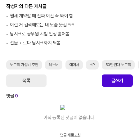
작성자의 다른 게시글
월세 계약할 때 진짜 이건 꼭 봐야 함
이런 거 검색해보는 내 모습 웃김ㅋㅋ
딥시크로 공무원 시험 일정 훑어봄
선물 고르다 딥시크까지 써봄
노트북 가성비 추천
레노버
에이서
HP
50만원대 노트북
목록
글쓰기
댓글
0
아직 등록된 댓글이 없습니다.
댓글 새로고침