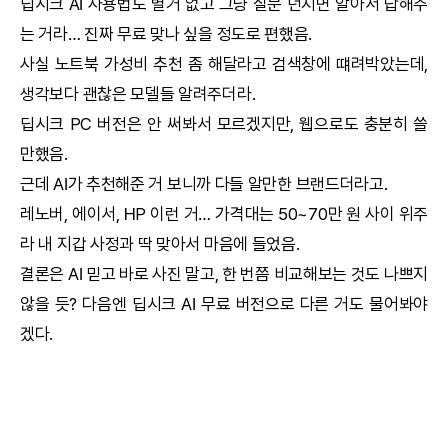
딥시크
AI
사용법도 별거 없고 그냥 질문 던지면 알아서 답해주
는 거라… 진짜 무료 맞나 싶을 정도로 편했음.
사실 노트북 가성비 추천 좀 해달라고 검색창에 떄려박았는데,
생각보다 괜찮은 모델들 알려주더라.
딥시크
PC 버전은 안 써봐서 모르겠지만, 웹으로도 충분히 쓸
만했음.
근데
AI
가 추천해준 거 보니까 다들 알만한 브랜드더라고.
레노버, 에이서, HP 이런 거… 가격대는 50~70만 원 사이 위주
라 내 지갑 사정과 딱 맞아서 마음에 들었음.
결론은
AI
믿고 바로 사진 말고, 한 번쯤 비교해보는 것도 나쁘지
않을 듯? 다음엔
딥시크
AI
무료 버전으로 다른 거도 물어봐야
겠다.