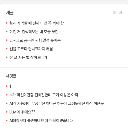
새글
더 보기
월세 계약할 때 진짜 이건 꼭 봐야 함
이런 거 검색해보는 내 모습 웃김ㅋㅋ
딥시크로 공무원 시험 일정 훑어봄
선물 고르다 딥시크까지 써봄
잠 잘 자는 법 찾아보다가
새댓글
1
ai가 혁신이긴함 편하긴한데 그거 이상은 아직
AI가 가능성이 무궁무진 하다곤 하는데 그정도까진 아직 아닌듯
LLM이 뭐에요??
AI생각보다 쓸만하네요 자주 써야겠습니다