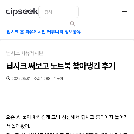
딥시크 홈
자유게시판
커뮤니티
정보공유
딥시크 자유게시판
딥시크 써보고 노트북 찾아댕긴 후기
2025.05.01
조회수
288
주도하
요즘
AI
툴이 핫하길래 그냥 심심해서
딥시크
홈페이지 들어가
서 놀아봤어.