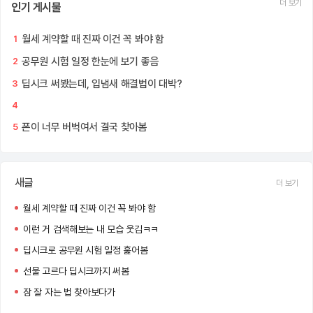
더 보기
인기 게시물
월세 계약할 때 진짜 이건 꼭 봐야 함
1
공무원 시험 일정 한눈에 보기 좋음
2
딥시크 써봤는데, 입냄새 해결법이 대박?
3
4
폰이 너무 버벅여서 결국 찾아봄
5
새글
더 보기
월세 계약할 때 진짜 이건 꼭 봐야 함
이런 거 검색해보는 내 모습 웃김ㅋㅋ
딥시크로 공무원 시험 일정 훑어봄
선물 고르다 딥시크까지 써봄
잠 잘 자는 법 찾아보다가