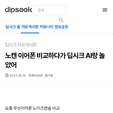
딥시크 홈
자유게시판
커뮤니티
정보공유
딥시크 자유게시판
노캔 이어폰 비교하다가 딥시크 AI랑 놀
았어
2025.05.19
조회수
549
방가온
요즘 무선이어폰 노이즈캔슬 비교