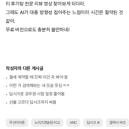
티 후기랑 전문 리뷰 영상 찾아보게 되더라.
그래도
AI
가 대충 방향성 잡아주는 느낌이라 시간은 절약된 것
같아.
무료 버전으로도 충분히 쓸만하네!
작성자의 다른 게시글
월세 계약할 때 진짜 이건 꼭 봐야 함
이런 거 검색해보는 내 모습 웃김ㅋㅋ
딥시크로 공무원 시험 일정 훑어봄
선물 고르다 딥시크까지 써봄
무선이어폰
노이즈캔슬링 비교
ANC
딥시크 AI
갤럭시 버즈