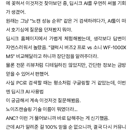
에 꽂혀서 이것저것 찾아보던 중,
딥시크
AI
를 우연히 써볼 기회
가 생겼어.
원래는 그냥 "노캔 성능 순위" 같은 거 검색하려다가,
AI
툴이 떠
서 호기심에 질문을 던져봤지 뭐야.
딥시크
홈페이지에서 가볍게 체험해봤는데, 생각보다 답변이
자연스러워서 놀랐음. "갤럭시 버즈2 프로 vs 소니 WF-1000X
M5" 비교해달라고 하니까 장단점을 알려주더라.
물론 전문 리뷰처럼 디테일하진 않았지만, 간단한 정보는 금방
얻을 수 있어서 편했어.
사실 PC로 검색할 때는 평소처럼 구글링할 거 같았는데, 이번
엔
딥시크
AI
사용법
이 궁금해서 계속 이것저것 질문해봤음.
노이즈캔슬링 기술 이름이 뭐였더라...
ANC? 이런 거 물어보니까 바로 답해주는 게 신기했음.
근데
AI
가 알려준 걸 100% 믿을 순 없으니까, 결국 다시 커뮤니