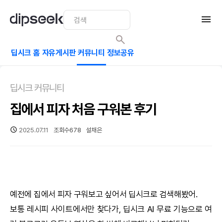
딥시크 홈
자유게시판
커뮤니티
정보공유
딥시크 커뮤니티
집에서 피자 처음 구워본 후기
2025.07.11
조회수
678
설채은
예전에 집에서 피자 구워보고 싶어서
딥시크
로 검색해봤어.
보통 레시피 사이트에서만 찾다가,
딥시크
AI
무료 기능으로 여