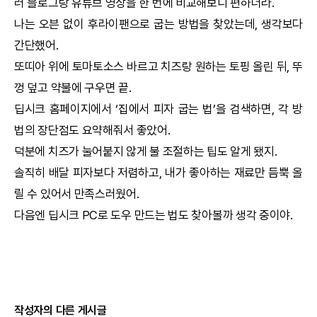
러 블로그랑 유튜브 영상을 한 번에 비교해보니 편하더라.
나는 오븐 없이 후라이팬으로 굽는 방법을 찾았는데, 생각보다
간단했어.
또띠아 위에 토마토소스 바르고 치즈랑 원하는 토핑 올린 뒤, 뚜
껑 덮고 약불에 구우면 끝.
딥시크
홈페이지에서 ‘집에서 피자 굽는 법’을 검색하면, 각 방
법의 장단점도 요약해줘서 좋았어.
덕분에 치즈가 눌어붙지 않게 불 조절하는 팁도 알게 됐지.
솔직히 배달 피자보다 저렴하고, 내가 좋아하는 재료만 듬뿍 올
릴 수 있어서 만족스러웠어.
다음엔
딥시크
PC로 도우 만드는 법도 찾아볼까 생각 중이야.
작성자의 다른 게시글