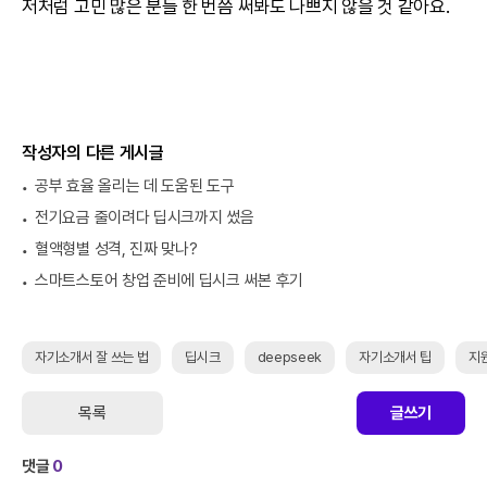
저처럼 고민 많은 분들 한 번쯤 써봐도 나쁘지 않을 것 같아요.
작성자의 다른 게시글
공부 효율 올리는 데 도움된 도구
전기요금 줄이려다 딥시크까지 썼음
혈액형별 성격, 진짜 맞나?
스마트스토어 창업 준비에 딥시크 써본 후기
자기소개서 잘 쓰는 법
딥시크
deepseek
자기소개서 팁
지
목록
글쓰기
댓글
0