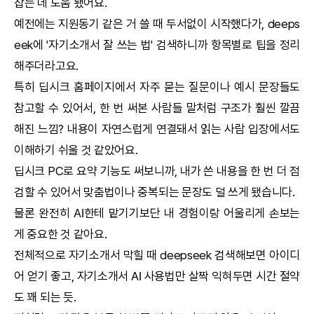
잡는 데 도움 됐어요.
예전에는 지원동기 같은 거 쓸 때 두서없이 시작했다가,
deeps
eek
에 '자기소개서 잘 쓰는 법' 검색하니까 항목별로 팁을 정리
해주더라고요.
특히
딥시크
홈페이지에서 자주 묻는 질문이나 예시 문장들도
참고할 수 있어서, 한 번 써본 사람들 말처럼 구조가 훨씬 깔끔
해진 느낌? 내용이 자연스럽게 연결돼서 읽는 사람 입장에서도
이해하기 쉬울 것 같았어요.
딥시크
PC로 요약 기능도 써보니까, 내가 쓴 내용을 한 번 더 점
검할 수 있어서 맞춤법이나 중복되는 문장도 덜 쓰게 됐습니다.
물론 완전히
AI
한테 맡기기보단 내 경험이랑 어울리게 손보는
게 중요한 것 같아요.
전체적으로 자기소개서 막힐 때
deepseek
검색해보면 아이디
어 얻기 좋고, 자기소개서
AI
사용법만 살짝 익혀두면 시간 절약
도 꽤 되는 듯.