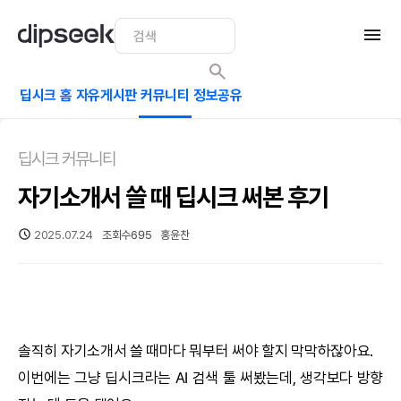
딥시크 홈
자유게시판
커뮤니티
정보공유
딥시크 커뮤니티
자기소개서 쓸 때 딥시크 써본 후기
2025.07.24
조회수
695
홍윤찬
솔직히 자기소개서 쓸 때마다 뭐부터 써야 할지 막막하잖아요.
이번에는 그냥
딥시크
라는
AI
검색 툴 써봤는데, 생각보다 방향