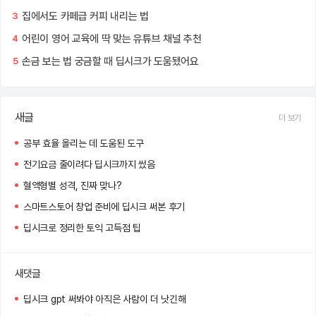
집에서도 카페급 커피 내리는 법
3
어린이 영어 교육에 딱 맞는 유튜브 채널 추천
4
손금 보는 법 궁금할 때 딥시크가 도움됐어요
5
새글
더 보기
공부 효율 올리는 데 도움된 도구
전기요금 줄이려다 딥시크까지 썼음
혈액형별 성격, 진짜 맞나?
스마트스토어 창업 준비에 딥시크 써본 후기
딥시크로 정리한 토익 고득점 팁
새댓글
딥시크 gpt 써봐야 아직은 사람이 더 낫긴해