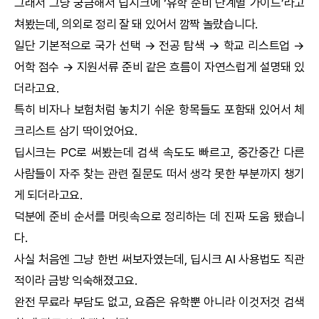
그래서 그냥 궁금해서
딥시크
에 ‘유학 준비 단계별 가이드’라고
쳐봤는데, 의외로 정리 잘 돼 있어서 깜짝 놀랐습니다.
일단 기본적으로 국가 선택 → 전공 탐색 → 학교 리스트업 →
어학 점수 → 지원서류 준비 같은 흐름이 자연스럽게 설명돼 있
더라고요.
특히 비자나 보험처럼 놓치기 쉬운 항목들도 포함돼 있어서 체
크리스트 삼기 딱이었어요.
딥시크
는 PC로 써봤는데 검색 속도도 빠르고, 중간중간 다른
사람들이 자주 찾는 관련 질문도 떠서 생각 못한 부분까지 챙기
게 되더라고요.
덕분에 준비 순서를 머릿속으로 정리하는 데 진짜 도움 됐습니
다.
사실 처음엔 그냥 한번 써보자였는데,
딥시크
AI
사용법도 직관
적이라 금방 익숙해졌고요.
완전 무료라 부담도 없고, 요즘은 유학뿐 아니라 이것저것 검색