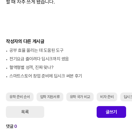
할 때 자주 쓰게 됐습니다.
작성자의 다른 게시글
공부 효율 올리는 데 도움된 도구
전기요금 줄이려다 딥시크까지 썼음
혈액형별 성격, 진짜 맞나?
스마트스토어 창업 준비에 딥시크 써본 후기
유학 준비 순서
입학 지원서류
유학 국가 비교
비자 준비
딥시
목록
글쓰기
댓글
0