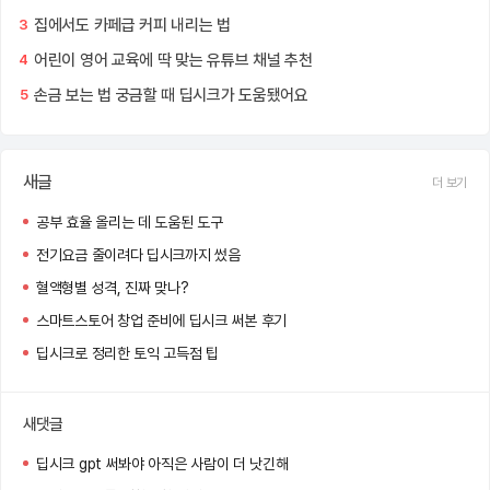
집에서도 카페급 커피 내리는 법
3
어린이 영어 교육에 딱 맞는 유튜브 채널 추천
4
손금 보는 법 궁금할 때 딥시크가 도움됐어요
5
새글
더 보기
공부 효율 올리는 데 도움된 도구
전기요금 줄이려다 딥시크까지 썼음
혈액형별 성격, 진짜 맞나?
스마트스토어 창업 준비에 딥시크 써본 후기
딥시크로 정리한 토익 고득점 팁
새댓글
딥시크 gpt 써봐야 아직은 사람이 더 낫긴해