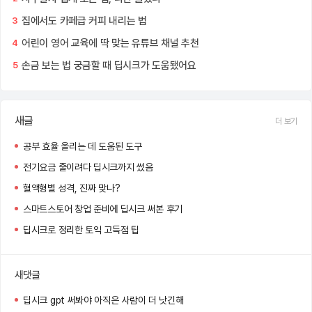
집에서도 카페급 커피 내리는 법
3
어린이 영어 교육에 딱 맞는 유튜브 채널 추천
4
손금 보는 법 궁금할 때 딥시크가 도움됐어요
5
새글
더 보기
공부 효율 올리는 데 도움된 도구
전기요금 줄이려다 딥시크까지 썼음
혈액형별 성격, 진짜 맞나?
스마트스토어 창업 준비에 딥시크 써본 후기
딥시크로 정리한 토익 고득점 팁
새댓글
딥시크 gpt 써봐야 아직은 사람이 더 낫긴해