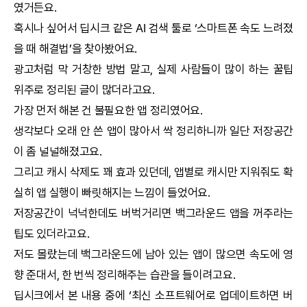
였거든요.
혹시나 싶어서
딥시크
같은
AI
검색 툴로 ‘스마트폰 속도 느려졌
을 때 해결법’을 찾아봤어요.
광고처럼 막 거창한 방법 말고, 실제 사람들이 많이 하는 꿀팁
위주로 정리된 글이 많더라고요.
가장 먼저 해본 건 불필요한 앱 정리였어요.
생각보다 오래 안 쓴 앱이 많아서 싹 정리하니까 일단 저장공간
이 좀 널널해졌고요.
그리고 캐시 삭제도 꽤 효과 있던데, 앱별로 캐시만 지워줘도 확
실히 앱 실행이 빠릿해지는 느낌이 들었어요.
저장공간이 넉넉한데도 버벅거리면 백그라운드 앱을 꺼주라는
팁도 있더라고요.
저도 몰랐는데 백그라운드에 남아 있는 앱이 많으면 속도에 영
향 준대서, 한 번씩 정리해주는 습관을 들이려고요.
딥시크
에서 본 내용 중에 ‘최신 소프트웨어로 업데이트하면 버