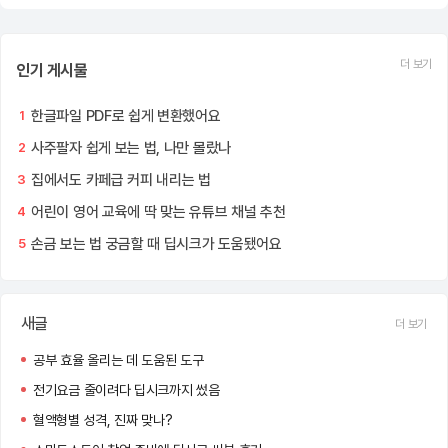
더 보기
인기 게시물
한글파일 PDF로 쉽게 변환했어요
1
사주팔자 쉽게 보는 법, 나만 몰랐나
2
집에서도 카페급 커피 내리는 법
3
어린이 영어 교육에 딱 맞는 유튜브 채널 추천
4
손금 보는 법 궁금할 때 딥시크가 도움됐어요
5
새글
더 보기
공부 효율 올리는 데 도움된 도구
전기요금 줄이려다 딥시크까지 썼음
혈액형별 성격, 진짜 맞나?