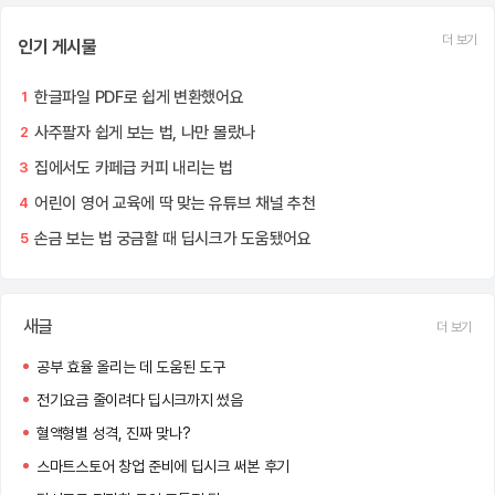
더 보기
인기 게시물
한글파일 PDF로 쉽게 변환했어요
1
사주팔자 쉽게 보는 법, 나만 몰랐나
2
집에서도 카페급 커피 내리는 법
3
어린이 영어 교육에 딱 맞는 유튜브 채널 추천
4
손금 보는 법 궁금할 때 딥시크가 도움됐어요
5
새글
더 보기
공부 효율 올리는 데 도움된 도구
전기요금 줄이려다 딥시크까지 썼음
혈액형별 성격, 진짜 맞나?
스마트스토어 창업 준비에 딥시크 써본 후기