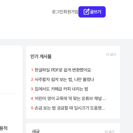
로그인
회원가입
글쓰기
더 보기
인기 게시물
한글파일 PDF로 쉽게 변환했어요
1
사주팔자 쉽게 보는 법, 나만 몰랐나
2
집에서도 카페급 커피 내리는 법
3
어린이 영어 교육에 딱 맞는 유튜브 채널 추천
4
손금 보는 법 궁금할 때 딥시크가 도움됐어요
5
실용적
새글
더 보기