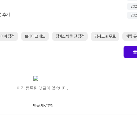
202
본 후기
202
이어 점검
브레이크 패드
정비소 방문 전 점검
딥시크 ai 무료
차량 유
글
아직 등록된 댓글이 없습니다.
댓글 새로고침