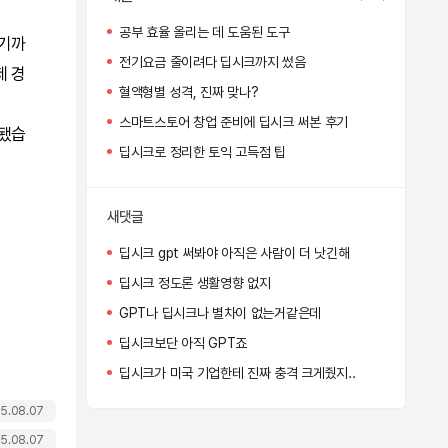
공부 효율 올리는 데 도움된 도구
시기까
전기요금 줄이려다 딥시크까지 썼음
제 경
혈액형별 성격, 진짜 맞나?
스마트스토어 창업 준비에 딥시크 써본 후기
 됐습
딥시크로 정리한 토익 고득점 팁
새댓글
딥시크 gpt 써봐야 아직은 사람이 더 낫긴해
딥시크 정도론 생활영향 없지
GPT나 딥시크나 별차이 없는거같은데
딥시크보단 아직 GPT죠
딥시크가 미국 기업한테 진짜 충격 크게줬지..
5.08.07
5.08.07