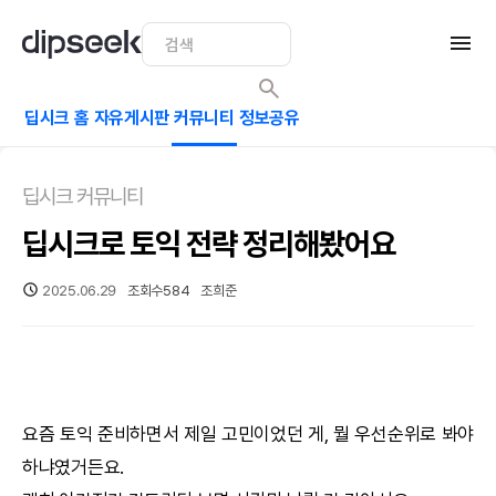
딥시크 홈
자유게시판
커뮤니티
정보공유
딥시크 커뮤니티
딥시크로 토익 전략 정리해봤어요
2025.06.29
조회수
584
조희준
요즘 토익 준비하면서 제일 고민이었던 게, 뭘 우선순위로 봐야
하냐였거든요.