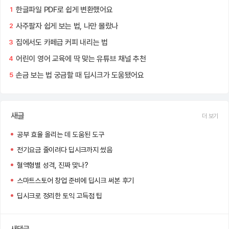
한글파일 PDF로 쉽게 변환했어요
1
사주팔자 쉽게 보는 법, 나만 몰랐나
2
집에서도 카페급 커피 내리는 법
3
어린이 영어 교육에 딱 맞는 유튜브 채널 추천
4
손금 보는 법 궁금할 때 딥시크가 도움됐어요
5
새글
더 보기
공부 효율 올리는 데 도움된 도구
전기요금 줄이려다 딥시크까지 썼음
혈액형별 성격, 진짜 맞나?
스마트스토어 창업 준비에 딥시크 써본 후기
딥시크로 정리한 토익 고득점 팁