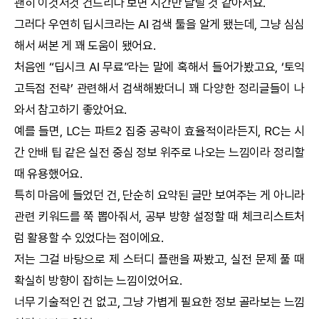
괜히 이것저것 건드리다 보면 시간만 날릴 것 같아서요.
그러다 우연히
딥시크
라는
AI
검색 툴을 알게 됐는데, 그냥 심심
해서 써본 게 꽤 도움이 됐어요.
처음엔 “
딥시크
AI
무료”라는 말에 혹해서 들어가봤고요, ‘토익
고득점 전략’ 관련해서 검색해봤더니 꽤 다양한 정리글들이 나
와서 참고하기 좋았어요.
예를 들면, LC는 파트2 집중 공략이 효율적이라든지, RC는 시
간 안배 팁 같은 실전 중심 정보 위주로 나오는 느낌이라 정리할
때 유용했어요.
특히 마음에 들었던 건, 단순히 요약된 글만 보여주는 게 아니라
관련 키워드를 쭉 뽑아줘서, 공부 방향 설정할 때 체크리스트처
럼 활용할 수 있었다는 점이에요.
저는 그걸 바탕으로 제 스터디 플랜을 짜봤고, 실전 문제 풀 때
확실히 방향이 잡히는 느낌이었어요.
너무 기술적인 건 없고, 그냥 가볍게 필요한 정보 골라보는 느낌