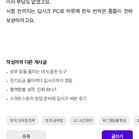
이라 부담도 없었고요.
시험 전까지는
딥시크
PC로 하루에 한두 번씩은 틈틈이 전략
보완하려고요.
작성자의 다른 게시글
공부 효율 올리는 데 도움된 도구
전기요금 줄이려다 딥시크까지 썼음
혈액형별 성격, 진짜 맞나?
스마트스토어 창업 준비에 딥시크 써본 후기
토익 고득점 전략
토익 공부법
LC 시간관리
RC 정답률 향상
목록
글쓰기