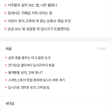
사주팔자 쉽게 보는 법, 나만 몰랐나
2
집에서도 카페급 커피 내리는 법
3
어린이 영어 교육에 딱 맞는 유튜브 채널 추천
4
손금 보는 법 궁금할 때 딥시크가 도움됐어요
5
새글
더 보기
공부 효율 올리는 데 도움된 도구
전기요금 줄이려다 딥시크까지 썼음
혈액형별 성격, 진짜 맞나?
스마트스토어 창업 준비에 딥시크 써본 후기
딥시크로 정리한 토익 고득점 팁
새댓글