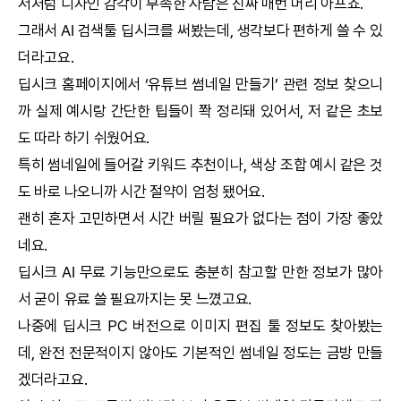
저처럼 디자인 감각이 부족한 사람은 진짜 매번 머리 아프죠.
그래서
AI
검색툴
딥시크
를 써봤는데, 생각보다 편하게 쓸 수 있
더라고요.
딥시크
홈페이지에서 ‘유튜브 썸네일 만들기’ 관련 정보 찾으니
까 실제 예시랑 간단한 팁들이 쫙 정리돼 있어서, 저 같은 초보
도 따라 하기 쉬웠어요.
특히 썸네일에 들어갈 키워드 추천이나, 색상 조합 예시 같은 것
도 바로 나오니까 시간 절약이 엄청 됐어요.
괜히 혼자 고민하면서 시간 버릴 필요가 없다는 점이 가장 좋았
네요.
딥시크
AI
무료 기능만으로도 충분히 참고할 만한 정보가 많아
서 굳이 유료 쓸 필요까지는 못 느꼈고요.
나중에
딥시크
PC 버전으로 이미지 편집 툴 정보도 찾아봤는
데, 완전 전문적이지 않아도 기본적인 썸네일 정도는 금방 만들
겠더라고요.