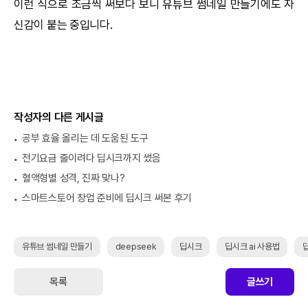
이런 식으로 조금씩 써보다 보니 유튜브 썸네일 만들기에도 자
신감이 붙는 중입니다.
작성자의 다른 게시글
공부 효율 올리는 데 도움된 도구
전기요금 줄이려다 딥시크까지 썼음
혈액형별 성격, 진짜 맞나?
스마트스토어 창업 준비에 딥시크 써본 후기
유튜브 썸네일 만들기
deepseek
딥시크
딥시크 ai 사용법
목록
글쓰기