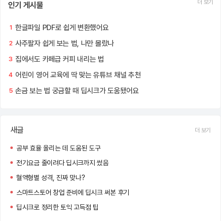
더 보기
인기 게시물
한글파일 PDF로 쉽게 변환했어요
1
사주팔자 쉽게 보는 법, 나만 몰랐나
2
집에서도 카페급 커피 내리는 법
3
어린이 영어 교육에 딱 맞는 유튜브 채널 추천
4
손금 보는 법 궁금할 때 딥시크가 도움됐어요
5
새글
더 보기
공부 효율 올리는 데 도움된 도구
전기요금 줄이려다 딥시크까지 썼음
혈액형별 성격, 진짜 맞나?
스마트스토어 창업 준비에 딥시크 써본 후기
딥시크로 정리한 토익 고득점 팁