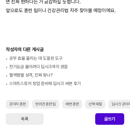
면 진짜 편하다는 거 공감하실 듯합니다.
앞으로도 훈련 팁이나 건강관리법 자주 찾아볼 예정이에요.
작성자의 다른 게시글
공부 효율 올리는 데 도움된 도구
전기요금 줄이려다 딥시크까지 썼음
혈액형별 성격, 진짜 맞나?
스마트스토어 창업 준비에 딥시크 써본 후기
강아지 훈련
반려견 훈련 팁
배변 훈련
산책 예절
딥시크 강아
목록
글쓰기