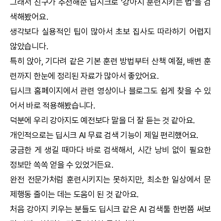
그래서 친구가 추천해준
딥시크
로 ‘강아지 훈련시키는 법’을 검
색해봤어요.
생각보다 실용적인 팁이 많아서 초보 집사도 따라하기 어렵지
않았습니다.
특히 앉아, 기다려 같은 기본 훈련 방법부터 산책 예절, 배변 훈
련까지 한눈에 정리된 자료가 많아서 좋았어요.
딥시크
홈페이지에서 관련 영상이나 블로그도 쉽게 찾을 수 있
어서 바로 적용해봤습니다.
덕분에 우리 강아지도 예전보다 말을 더 잘 듣는 것 같아요.
개인적으로는
딥시크
AI
무료 검색 기능이 제일 편리했어요.
궁금한 게 생길 때마다 바로 검색해서, 시간 낭비 없이 필요한
정보만 쏙쏙 얻을 수 있었거든요.
완전 전문가처럼 훈련시키지는 못하지만, 최소한 일상에서 문
제행동 줄이는 데는 도움이 된 것 같아요.
처음 강아지 키우는 분들도
딥시크
같은
AI
검색툴 한번쯤 써보