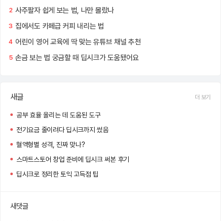
사주팔자 쉽게 보는 법, 나만 몰랐나
2
집에서도 카페급 커피 내리는 법
3
어린이 영어 교육에 딱 맞는 유튜브 채널 추천
4
손금 보는 법 궁금할 때 딥시크가 도움됐어요
5
새글
더 보기
공부 효율 올리는 데 도움된 도구
전기요금 줄이려다 딥시크까지 썼음
혈액형별 성격, 진짜 맞나?
스마트스토어 창업 준비에 딥시크 써본 후기
딥시크로 정리한 토익 고득점 팁
새댓글