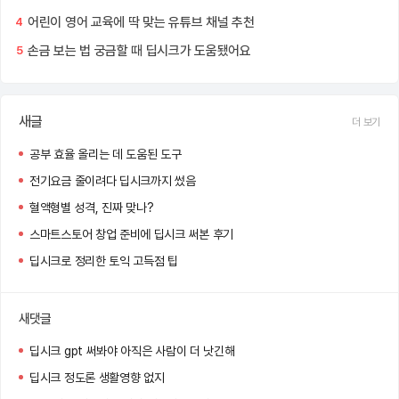
어린이 영어 교육에 딱 맞는 유튜브 채널 추천
4
손금 보는 법 궁금할 때 딥시크가 도움됐어요
5
새글
더 보기
공부 효율 올리는 데 도움된 도구
전기요금 줄이려다 딥시크까지 썼음
혈액형별 성격, 진짜 맞나?
스마트스토어 창업 준비에 딥시크 써본 후기
딥시크로 정리한 토익 고득점 팁
새댓글
딥시크 gpt 써봐야 아직은 사람이 더 낫긴해
딥시크 정도론 생활영향 없지