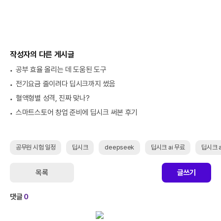
작성자의 다른 게시글
공부 효율 올리는 데 도움된 도구
전기요금 줄이려다 딥시크까지 썼음
혈액형별 성격, 진짜 맞나?
스마트스토어 창업 준비에 딥시크 써본 후기
공무원 시험 일정
딥시크
deepseek
딥시크 ai 무료
딥시크 a
목록
글쓰기
댓글
0