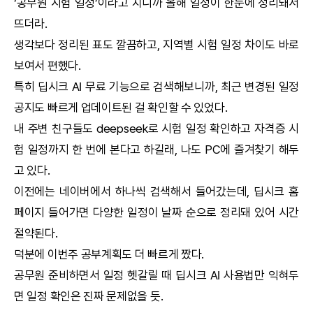
‘공무원 시험 일정’이라고 치니까 올해 일정이 한눈에 정리돼서
뜨더라.
생각보다 정리된 표도 깔끔하고, 지역별 시험 일정 차이도 바로
보여서 편했다.
특히
딥시크
AI
무료 기능으로 검색해보니까, 최근 변경된 일정
공지도 빠르게 업데이트된 걸 확인할 수 있었다.
내 주변 친구들도
deepseek
로 시험 일정 확인하고 자격증 시
험 일정까지 한 번에 본다고 하길래, 나도 PC에 즐겨찾기 해두
고 있다.
이전에는 네이버에서 하나씩 검색해서 들어갔는데,
딥시크
홈
페이지 들어가면 다양한 일정이 날짜 순으로 정리돼 있어 시간
절약된다.
덕분에 이번주 공부계획도 더 빠르게 짰다.
공무원 준비하면서 일정 헷갈릴 때
딥시크
AI
사용법만 익혀두
면 일정 확인은 진짜 문제없을 듯.