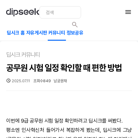
딥시크 홈
자유게시판
커뮤니티
정보공유
딥시크 커뮤니티
공무원 시험 일정 확인할 때 편한 방법
2025.07.11
조회수
849
남궁윤재
이번에 9급 공무원 시험 일정 확인하려고
딥시크
를 써봤다.
평소엔 인사혁신처 들어가서 복잡하게 봤는데,
딥시크
에 그냥