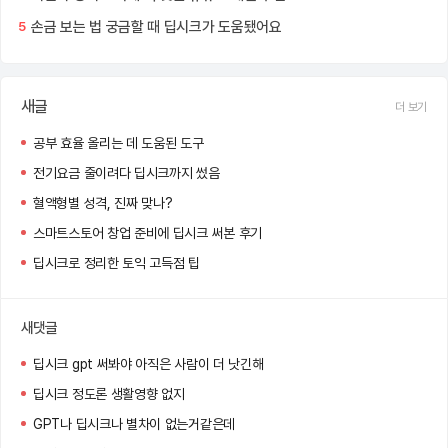
손금 보는 법 궁금할 때 딥시크가 도움됐어요
5
새글
더 보기
공부 효율 올리는 데 도움된 도구
전기요금 줄이려다 딥시크까지 썼음
혈액형별 성격, 진짜 맞나?
스마트스토어 창업 준비에 딥시크 써본 후기
딥시크로 정리한 토익 고득점 팁
새댓글
딥시크 gpt 써봐야 아직은 사람이 더 낫긴해
딥시크 정도론 생활영향 없지
GPT나 딥시크나 별차이 없는거같은데