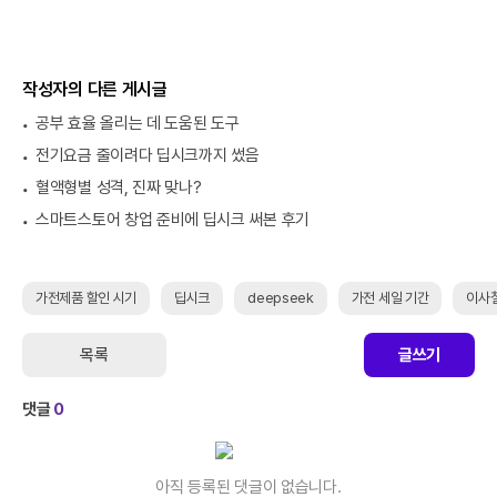
작성자의 다른 게시글
공부 효율 올리는 데 도움된 도구
전기요금 줄이려다 딥시크까지 썼음
혈액형별 성격, 진짜 맞나?
스마트스토어 창업 준비에 딥시크 써본 후기
가전제품 할인 시기
딥시크
deepseek
가전 세일 기간
이사철
목록
글쓰기
댓글
0
아직 등록된 댓글이 없습니다.