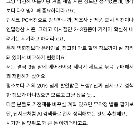
그냥 막연히 여름이랑 겨울 세일 시즌 정도만 생각했는데, 생각
보다 타이밍이 꽤 중요하더라고요.
딥시크
PC버전으로 검색하니까, 제조사 신제품 출시 직전이나
연말정산 시즌, 그리고 이사철인 2~3월쯤이 가격이 확실히 내
려가는 시기라고 하더라고요.
특히 백화점보다 온라인몰, 창고형 마트 할인 정보까지 잘 정리
돼 있어서 비교하기 편했어요.
저는 결국 3월 말에 에어컨이랑 세탁기 세트로 묶음 구매해서
꽤 저렴하게 샀어요.
평소보다 거의 20% 넘게 할인받은 느낌? 진짜
딥시크
로 검색
한 정보가 아니었으면 모르고 그냥 샀을 듯...
다른 분들도 가전제품 바꾸실 계획 있으면 무작정 발품 팔기보
단,
딥시크
처럼
AI
검색툴로 먼저 정리해보는 것도 추천해요.
시기만 잘 맞춰도 꽤 큰 돈 아끼더라고요.