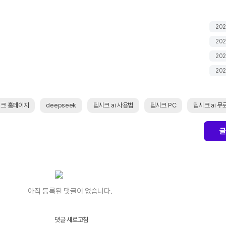
202
202
202
202
크 홈페이지
deepseek
딥시크 ai 사용법
딥시크 PC
딥시크 ai 무
글
아직 등록된 댓글이 없습니다.
댓글 새로고침