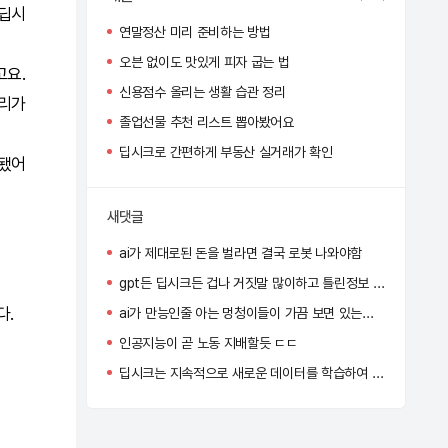
딥시
연말정산 미리 준비하는 방법
오븐 없이도 맛있게 피자 굽는 법
고요.
신용점수 올리는 생활 습관 정리
정리가
졸업선물 추천 리스트 뽑아봤어요
딥시크로 간편하게 부동산 실거래가 확인
 됐어
새댓글
ai가 제대로된 돈을 벌라면 결국 로봇 나와야함
gpt든 딥시크든 겁나 거짓말 많이하고 틀린정보 줘서 별로임
다.
ai가 만능인줄 아는 멍청이들이 가끔 보면 있는데 사람 지능이 엄청 똑똑한걸 알아야한다
인공지능이 곧 노동 지배할듯 ㄷㄷ
딥시크는 지속적으로 새로운 데이터를 학습하여 자신의 성능을 얼마나 개선하고 있어?