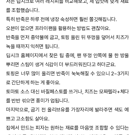
저는
딥시크
로 여러 레시피를 비교해보고, 제 입맛에 맞게 재료
를 조합했습니다.
특히 반죽은 하루 전에 냉장 숙성하면 훨씬 쫄깃해집니다.
오븐이 없으면 프라이팬을 활용하는 방법도 괜찮아요.
반죽을 먼저 중약불에 굽고, 토핑 올린 뒤 뚜껑을 덮어서 치즈가
녹을 때까지 익히면 됩니다.
딥시크
홈페이지에서 찾은 팁 중에, 팬 뚜껑 안쪽에 물 한 방울
뿌리면 스팀이 생겨 식감이 더 부드러워진다고 하더군요.
토핑은 너무 많이 올리면 반죽이 눅눅해질 수 있으니 2~3가지
로 간단하게 하는 게 좋아요.
토마토 소스 대신 바질페스토를 쓰거나, 치즈는 모짜렐라+체다
를 반반 섞으면 풍미가 업됩니다.
마지막으로, 굽기 전 올리브유를 가장자리에 발라주면 색도 예
쁘고 고소함도 살아요.
집에서 만드는 피자는 원하는 재료를 마음껏 조합할 수 있다는