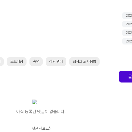
202
202
202
202
취
스트레칭
숙면
식단 관리
딥시크 ai 사용법
글
아직 등록된 댓글이 없습니다.
댓글 새로고침