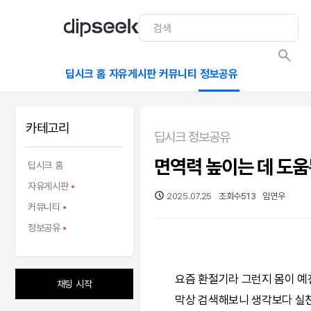
딥시크 홈
자유게시판
커뮤니티
정보공유
카테고리
딥시크 정보공유
면역력 높이는 데 도움
딥시크 홈
자유게시판
2025.07.25
조회수
513
임연우
커뮤니티
정보공유
요즘 환절기라 그런지 몸이 예전
채팅 시작
막상 검색해보니 생각보다 실천