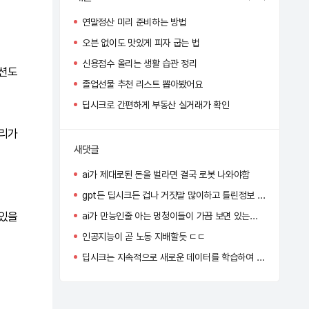
연말정산 미리 준비하는 방법
오븐 없이도 맛있게 피자 굽는 법
신용점수 올리는 생활 습관 정리
디션도
졸업선물 추천 리스트 뽑아봤어요
딥시크로 간편하게 부동산 실거래가 확인
무리가
새댓글
ai가 제대로된 돈을 벌라면 결국 로봇 나와야함
gpt든 딥시크든 겁나 거짓말 많이하고 틀린정보 줘서 별로임
 있을
ai가 만능인줄 아는 멍청이들이 가끔 보면 있는데 사람 지능이 엄청 똑똑한걸 알아야한다
인공지능이 곧 노동 지배할듯 ㄷㄷ
딥시크는 지속적으로 새로운 데이터를 학습하여 자신의 성능을 얼마나 개선하고 있어?