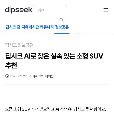
딥시크 홈
자유게시판
커뮤니티
정보공유
딥시크 정보공유
딥시크 AI로 찾은 실속 있는 소형 SUV
추천
2025.05.22
조회수
612
마채윤
요즘 소형 SUV 추천 받으려고
AI
검색� '
딥시크
'를 써봤어요.