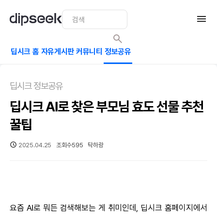
딥시크 홈
자유게시판
커뮤니티
정보공유
딥시크 정보공유
딥시크 AI로 찾은 부모님 효도 선물 추천
꿀팁
2025.04.25
조회수
595
탁하랑
요즘
AI
로 뭐든 검색해보는 게 취미인데,
딥시크
홈페이지에서