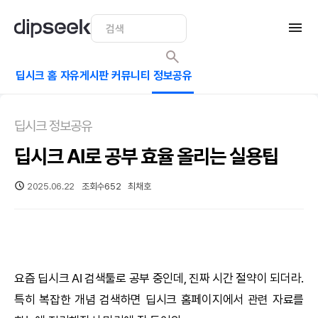
딥시크 홈
자유게시판
커뮤니티
정보공유
딥시크 정보공유
딥시크 AI로 공부 효율 올리는 실용팁
2025.06.22
조회수
652
최채호
요즘
딥시크
AI
검색툴로 공부 중인데, 진짜 시간 절약이 되더라.
특히 복잡한 개념 검색하면
딥시크
홈페이지에서 관련 자료를