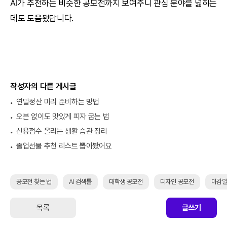
AI
가 추천하는 비슷한 공모전까지 보여주니 관심 분야를 넓히는
데도 도움됐답니다.
작성자의 다른 게시글
연말정산 미리 준비하는 방법
오븐 없이도 맛있게 피자 굽는 법
신용점수 올리는 생활 습관 정리
졸업선물 추천 리스트 뽑아봤어요
공모전 찾는 법
AI 검색툴
대학생 공모전
디자인 공모전
마감일
목록
글쓰기