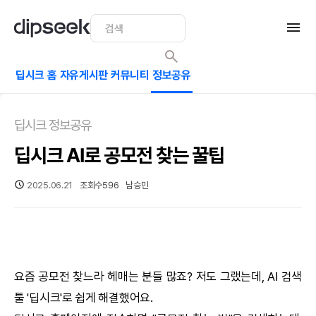
딥시크 홈
자유게시판
커뮤니티
정보공유
딥시크 정보공유
딥시크 AI로 공모전 찾는 꿀팁
2025.06.21
조회수
596
남승민
요즘 공모전 찾느라 헤매는 분들 많죠? 저도 그랬는데,
AI
검색
툴 '
딥시크
'로 쉽게 해결했어요.