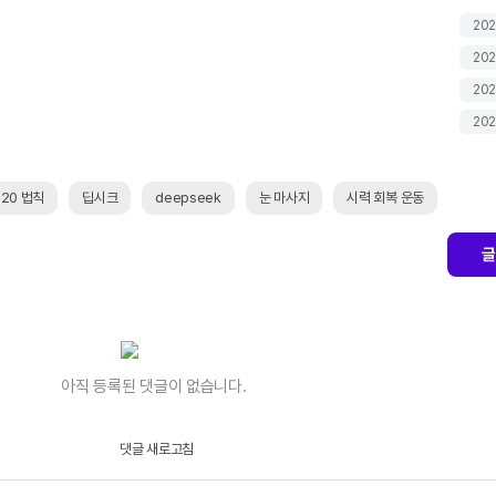
202
202
202
202
-20 법칙
딥시크
deepseek
눈 마사지
시력 회복 운동
글
아직 등록된 댓글이 없습니다.
댓글 새로고침