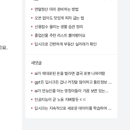
연말정산 미리 준비하는 방법
오븐 없이도 맛있게 피자 굽는 법
신용점수 올리는 생활 습관 정리
졸업선물 추천 리스트 뽑아봤어요
딥시크로 간편하게 부동산 실거래가 확인
고요.
새댓글
ai가 제대로된 돈을 벌라면 결국 로봇 나와야함
gpt든 딥시크든 겁나 거짓말 많이하고 틀린정보 줘서 별로임
ai가 만능인줄 아는 멍청이들이 가끔 보면 있는데 사람 지능이 엄청 똑똑한걸 알아야한다
인공지능이 곧 노동 지배할듯 ㄷㄷ
딥시크는 지속적으로 새로운 데이터를 학습하여 자신의 성능을 얼마나 개선하고 있어?