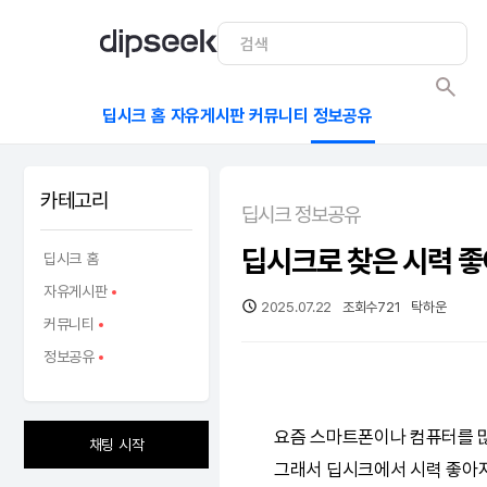
딥시크 홈
자유게시판
커뮤니티
정보공유
카테고리
딥시크 정보공유
딥시크로 찾은 시력 좋
딥시크 홈
자유게시판
2025.07.22
조회수
721
탁하운
커뮤니티
정보공유
요즘 스마트폰이나 컴퓨터를 많
채팅 시작
그래서
딥시크
에서 시력 좋아