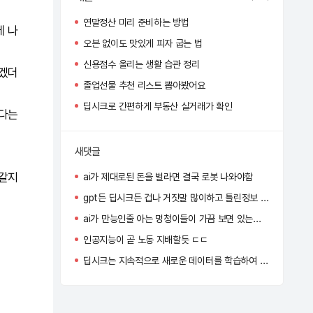
연말정산 미리 준비하는 방법
에 나
오븐 없이도 맛있게 피자 굽는 법
신용점수 올리는 생활 습관 정리
있겠더
졸업선물 추천 리스트 뽑아봤어요
딥시크로 간편하게 부동산 실거래가 확인
왔다는
새댓글
 갈지
ai가 제대로된 돈을 벌라면 결국 로봇 나와야함
gpt든 딥시크든 겁나 거짓말 많이하고 틀린정보 줘서 별로임
ai가 만능인줄 아는 멍청이들이 가끔 보면 있는데 사람 지능이 엄청 똑똑한걸 알아야한다
인공지능이 곧 노동 지배할듯 ㄷㄷ
딥시크는 지속적으로 새로운 데이터를 학습하여 자신의 성능을 얼마나 개선하고 있어?