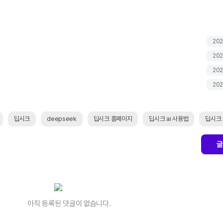
202
202
202
202
딥시크
deepseek
딥시크 홈페이지
딥시크 ai 사용법
딥시크 
글
아직 등록된 댓글이 없습니다.