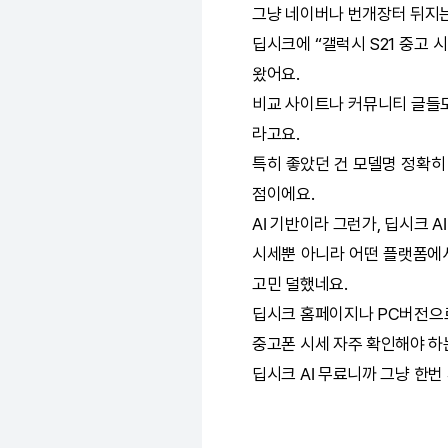
그냥 네이버나 번개장터 뒤지는
딥시크
에 “갤럭시 S21 중고
왔어요.
비교 사이트나 커뮤니티 글들도
라고요.
특히 좋았던 건 모델명 정확히
점이에요.
AI
기반이라 그런가,
딥시크
AI
시세뿐 아니라 어떤 플랫폼에서
고민 덜했네요.
딥시크
홈페이지나 PC버전으로
중고폰 시세 자주 확인해야 하
딥시크
AI
무료니까 그냥 한번 