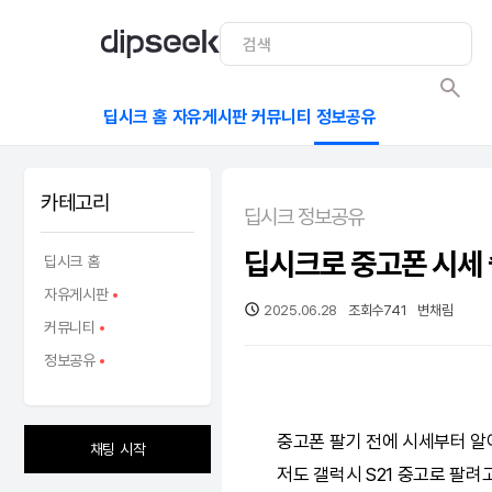
딥시크 홈
자유게시판
커뮤니티
정보공유
카테고리
딥시크 정보공유
딥시크로 중고폰 시세 
딥시크 홈
자유게시판
2025.06.28
조회수
741
변채림
커뮤니티
정보공유
중고폰 팔기 전에 시세부터 알
채팅 시작
저도 갤럭시 S21 중고로 팔