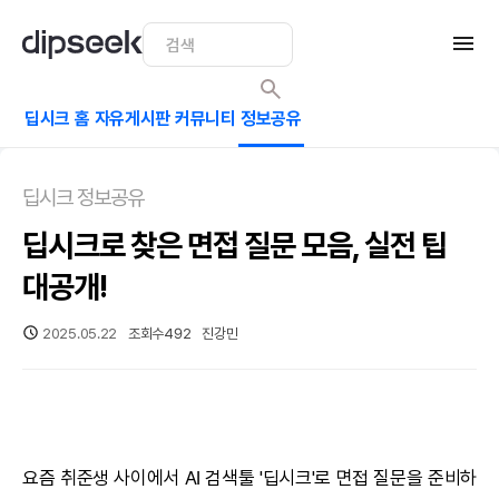
딥시크 홈
자유게시판
커뮤니티
정보공유
딥시크 정보공유
딥시크로 찾은 면접 질문 모음, 실전 팁
대공개!
2025.05.22
조회수
492
진강민
요즘 취준생 사이에서
AI
검색툴 '
딥시크
'로 면접 질문을 준비하