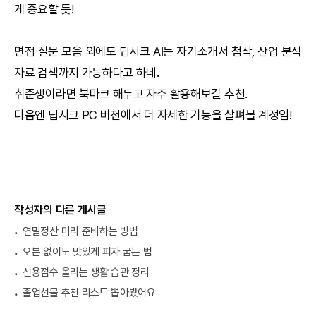
게 중요할 듯!
면접 질문 모음 외에도
딥시크
AI
는 자기소개서 첨삭, 산업 분석
자료 검색까지 가능하다고 하네.
취준생이라면 북마크 해두고 자주 활용해보길 추천.
다음엔
딥시크
PC 버전에서 더 자세한 기능을 살펴볼 계정임!
작성자의 다른 게시글
연말정산 미리 준비하는 방법
오븐 없이도 맛있게 피자 굽는 법
신용점수 올리는 생활 습관 정리
졸업선물 추천 리스트 뽑아봤어요