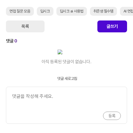
면접 질문 모음
딥시크
딥시크 ai 사용법
취준생 필수템
AI 면
목록
글쓰기
댓글
0
아직 등록된 댓글이 없습니다.
댓글 새로고침