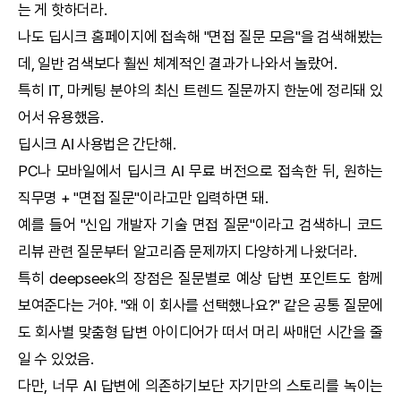
는 게 핫하더라.
나도
딥시크
홈페이지에 접속해 "면접 질문 모음"을 검색해봤는
데, 일반 검색보다 훨씬 체계적인 결과가 나와서 놀랐어.
특히 IT, 마케팅 분야의 최신 트렌드 질문까지 한눈에 정리돼 있
어서 유용했음.
딥시크
AI
사용법은 간단해.
PC나 모바일에서
딥시크
AI
무료 버전으로 접속한 뒤, 원하는
직무명 + "면접 질문"이라고만 입력하면 돼.
예를 들어 "신입 개발자 기술 면접 질문"이라고 검색하니 코드
리뷰 관련 질문부터 알고리즘 문제까지 다양하게 나왔더라.
특히
deepseek
의 장점은 질문별로 예상 답변 포인트도 함께
보여준다는 거야. "왜 이 회사를 선택했나요?" 같은 공통 질문에
도 회사별 맞춤형 답변 아이디어가 떠서 머리 싸매던 시간을 줄
일 수 있었음.
다만, 너무
AI
답변에 의존하기보단 자기만의 스토리를 녹이는