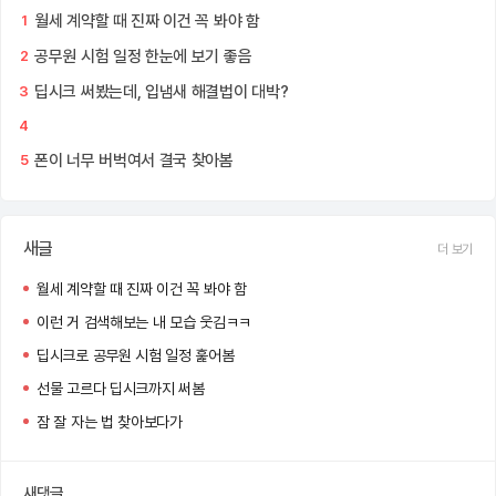
월세 계약할 때 진짜 이건 꼭 봐야 함
1
공무원 시험 일정 한눈에 보기 좋음
2
딥시크 써봤는데, 입냄새 해결법이 대박?
3
4
폰이 너무 버벅여서 결국 찾아봄
5
새글
더 보기
월세 계약할 때 진짜 이건 꼭 봐야 함
이런 거 검색해보는 내 모습 웃김ㅋㅋ
딥시크로 공무원 시험 일정 훑어봄
선물 고르다 딥시크까지 써봄
잠 잘 자는 법 찾아보다가
새댓글