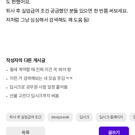
도 편했어요.
퇴사 후 실업급여 조건 궁금했던 분들 있으면 한 번쯤 써보세요.
저처럼 그냥 심심해서 검색해도 꽤 도움 됨!
작성자의 다른 게시글
월세 계약할 때 진짜 이건 꼭 봐야 함
이런 거 검색해보는 내 모습 웃김ㅋㅋ
딥시크로 공무원 시험 일정 훑어봄
선물 고르다 딥시크까지 써봄
퇴사 후 실업급여 조건
deepseek
딥시크
딥시크 홈페이지
목록
글쓰기