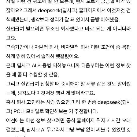
사실 이런 건 평소에 잘 안 보는데, 왠지 모르게 궁금할 때가 있
잖아요? 그래서
deepseek
(
딥시크
) 홈페이지에서 이것저것 검
색해봤는데, 생각보다 정리가 잘 돼 있어서 금방 이해했음.
실업급여 받으려면 무조건 퇴사했다고 바로 되는 게 아니더라
고요.
근속기간이나 자발적 퇴사, 비자발적 퇴사 이런 조건이 좀 복잡
하게 얽혀 있어서 솔직히 헷갈렸어요.
근데
딥시크
AI
사용법 익혀놓으니까 다음부터는 이런 정보 찾
을 때 좀 더 수월할 것 같음.
그리고 실업급여 신청할 때 준비해야 할 서류 같은 것도 알아봤
는데, 생각보다 이것저것 챙길 게 많더라구요.
혹시 퇴사 고민하는 사람 있으면 미리 한 번쯤
deepseek
(
딥시
크
) PC나 모바일로 확인해보는 거 추천합니다.
예전에는 이런 정보 찾으려면 공식 홈페이지 뒤지고 시간 오래
걸렸는데,
딥시크
AI
무료라서 그냥 부담 없이 써볼 수 있었던 것