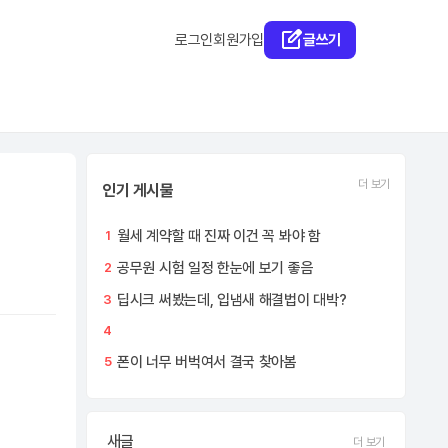
로그인
회원가입
글쓰기
더 보기
인기 게시물
월세 계약할 때 진짜 이건 꼭 봐야 함
1
공무원 시험 일정 한눈에 보기 좋음
2
딥시크 써봤는데, 입냄새 해결법이 대박?
3
4
폰이 너무 버벅여서 결국 찾아봄
5
새글
더 보기