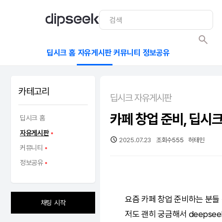
딥시크 홈
자유게시판
커뮤니티
정보공유
카테고리
딥시크 자유게시판
카페 창업 준비, 딥시크
딥시크 홈
자유게시판
2025.07.23
조회수
555
허태민
커뮤니티
정보공유
요즘 카페 창업 준비하는 분들
채팅 시작
저도 괜히 궁금해서
deepsee