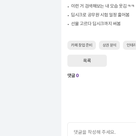
이런 거 검색해보는 내 모습 웃김ㅋㅋ
딥시크로 공무원 시험 일정 훑어봄
선물 고르다 딥시크까지 써봄
카페 창업 준비
상권 분석
인테
목록
댓글
0