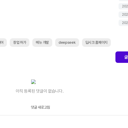
202
202
202
리어
창업 허가
메뉴 개발
deepseek
딥시크 홈페이지
글
아직 등록된 댓글이 없습니다.
댓글 새로고침