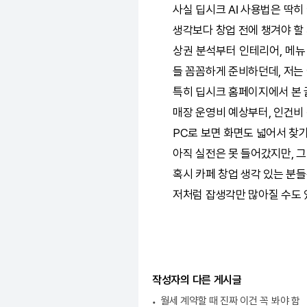
사실
딥시크
AI
사용법은 딱히 
생각보다 창업 전에 챙겨야 할
상권 분석부터 인테리어, 메뉴
들 꼼꼼하게 준비하던데, 저는
특히
딥시크
홈페이지에서 본 
매장 운영비 예상부터, 인건비
PC로 보면 화면도 넓어서 찾기
아직 실전은 못 들어갔지만, 그
혹시 카페 창업 생각 있는 분
저처럼 잡생각만 많아질 수도 
작성자의 다른 게시글
월세 계약할 때 진짜 이건 꼭 봐야 함