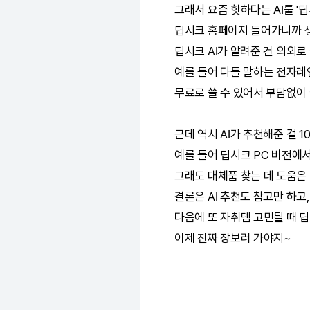
그래서 요즘 핫하다는
AI
툴 '
딥
딥시크
홈페이지 들어가니까 생
딥시크
AI
가 알려준 건 의외로
예를 들어 다들 말하는 전자레
무료로 쓸 수 있어서 부담없이 
근데 역시
AI
가 추천해준 걸 1
예를 들어
딥시크
PC 버전에서
그래도 대체품 찾는 데 도움은
결론은
AI
추천도 참고만 하고, 
다음에 또 자취템 고민될 때
딥
이제 진짜 장보러 가야지~