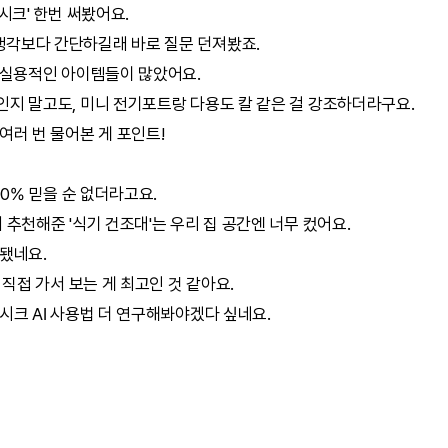
시크
' 한번 써봤어요.
각보다 간단하길래 바로 질문 던져봤죠.
 실용적인 아이템들이 많았어요.
인지 말고도, 미니 전기포트랑 다용도 칼 같은 걸 강조하더라구요.
여러 번 물어본 게 포인트!
00% 믿을 순 없더라고요.
 추천해준 '식기 건조대'는 우리 집 공간엔 너무 컸어요.
 됐네요.
직접 가서 보는 게 최고인 것 같아요.
시크
AI
사용법 더 연구해봐야겠다 싶네요.