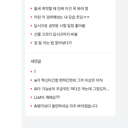
월세 계약할 때 진짜 이건 꼭 봐야 함
이런 거 검색해보는 내 모습 웃김ㅋㅋ
딥시크로 공무원 시험 일정 훑어봄
선물 고르다 딥시크까지 써봄
잠 잘 자는 법 찾아보다가
새댓글
1
ai가 혁신이긴함 편하긴한데 그거 이상은 아직
AI가 가능성이 무궁무진 하다곤 하는데 그정도까진 아직 아닌듯
LLM이 뭐에요??
AI생각보다 쓸만하네요 자주 써야겠습니다