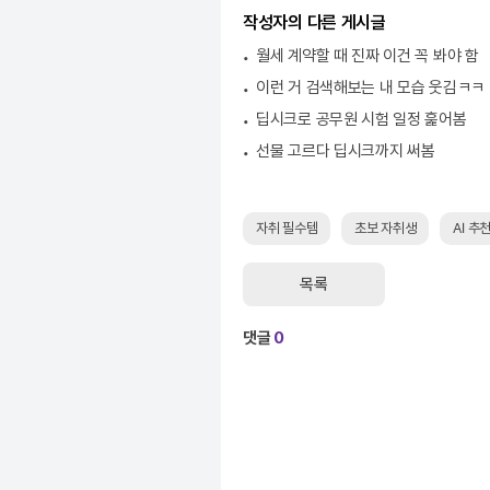
작성자의 다른 게시글
월세 계약할 때 진짜 이건 꼭 봐야 함
이런 거 검색해보는 내 모습 웃김ㅋㅋ
딥시크로 공무원 시험 일정 훑어봄
선물 고르다 딥시크까지 써봄
자취 필수템
초보 자취생
AI 추
목록
댓글
0