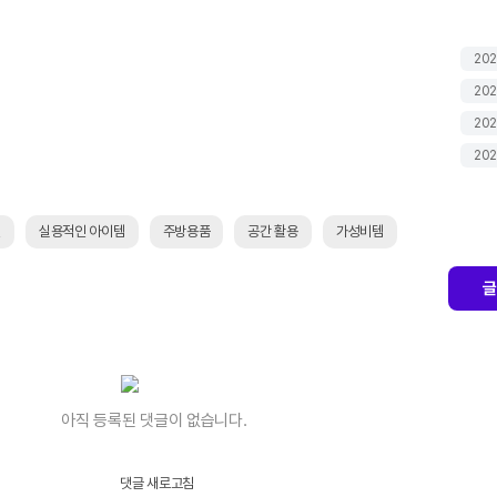
202
202
202
202
천
실용적인 아이템
주방용품
공간 활용
가성비템
글
아직 등록된 댓글이 없습니다.
댓글 새로고침