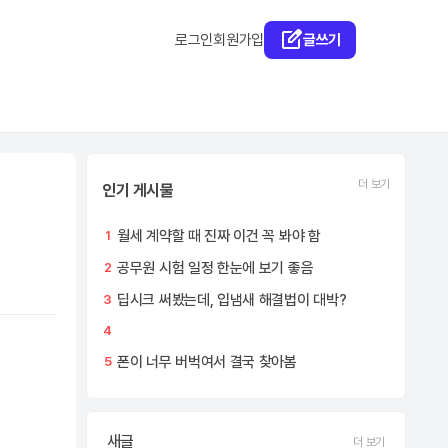
로그인
회원가입
글쓰기
더 보기
인기 게시물
월세 계약할 때 진짜 이건 꼭 봐야 함
1
공무원 시험 일정 한눈에 보기 좋음
2
딥시크 써봤는데, 입냄새 해결법이 대박?
3
4
폰이 너무 버벅여서 결국 찾아봄
5
새글
더 보기