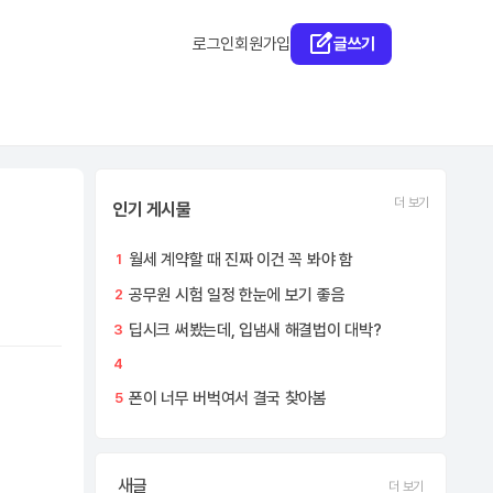
로그인
회원가입
글쓰기
더 보기
인기 게시물
월세 계약할 때 진짜 이건 꼭 봐야 함
1
공무원 시험 일정 한눈에 보기 좋음
2
딥시크 써봤는데, 입냄새 해결법이 대박?
3
4
폰이 너무 버벅여서 결국 찾아봄
5
새글
더 보기