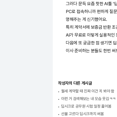
그러다 문득 요즘 핫한
AI
툴 ‘
PC로 접속하니까 편하게 질문
명해주는 게 신기했어요.
특히 계약서에 보증금 반환 조
AI
가 무료로 이렇게 실용적인 
다음에 또 궁금한 점 생기면
딥
이사 준비하는 분들도 한번 써
작성자의 다른 게시글
월세 계약할 때 진짜 이건 꼭 봐야 함
이런 거 검색해보는 내 모습 웃김ㅋㅋ
딥시크로 공무원 시험 일정 훑어봄
선물 고르다 딥시크까지 써봄