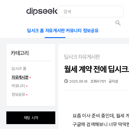
딥시크 홈
자유게시판
커뮤니티
정보공유
카테고리
딥시크 자유게시판
월세 계약 전에 딥시
딥시크 홈
자유게시판
2025.06.18
조회수
701
공지성
커뮤니티
정보공유
요즘 이사 준비 중인데, 월세 
채팅 시작
구글에 검색해보니 너무 딱딱한