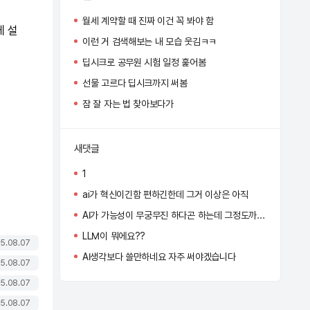
월세 계약할 때 진짜 이건 꼭 봐야 함
게 설
이런 거 검색해보는 내 모습 웃김ㅋㅋ
딥시크로 공무원 시험 일정 훑어봄
선물 고르다 딥시크까지 써봄
잠 잘 자는 법 찾아보다가
새댓글
1
ai가 혁신이긴함 편하긴한데 그거 이상은 아직
AI가 가능성이 무궁무진 하다곤 하는데 그정도까진 아직 아닌듯
LLM이 뭐에요??
5.08.07
AI생각보다 쓸만하네요 자주 써야겠습니다
5.08.07
5.08.07
5.08.07