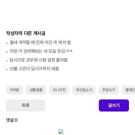
작성자의 다른 게시글
월세 계약할 때 진짜 이건 꼭 봐야 함
이런 거 검색해보는 내 모습 웃김ㅋㅋ
딥시크로 공무원 시험 일정 훑어봄
선물 고르다 딥시크까지 써봄
자취방
생활용품
미니가전
무선청소기
주방도구
빨래
목록
글쓰기
댓글
0