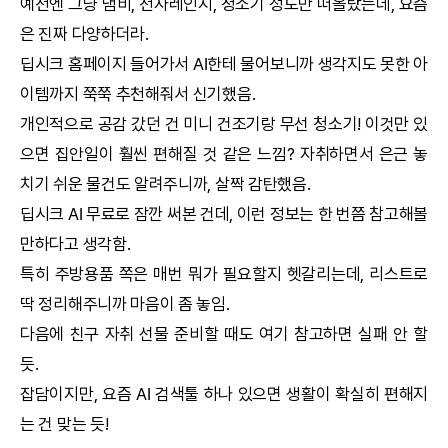
예전엔 그냥 냄비, 전자레인지, 청소기 정도만 떠올랐는데, 요즘
은 진짜 다양하더라.
딥시크
홈페이지 들어가서
AI
한테 물어보니까 생각지도 못한 아
이템까지 쭉쭉 추천해줘서 신기했음.
개인적으로 공감 갔던 건 미니 건조기랑 무선 청소기! 이것만 있
으면 집안일이 훨씬 편해질 것 같은 느낌? 자취하면서 은근 놓
치기 쉬운 물건도 알려주니까, 살짝 감탄했음.
딥시크
AI
무료로 잠깐 써본 건데, 이런 정보는 한 번쯤 참고해볼
만하다고 생각함.
특히 주방용품 쪽은 매번 뭐가 필요할지 헷갈리는데, 리스트로
딱 정리해주니까 마음이 좀 놓임.
다음에 친구 자취 선물 준비할 때도 여기 참고하면 실패 안 할
듯.
잡담이지만, 요즘
AI
검색툴 하나 있으면 생활이 확실히 편해지
는 건 맞는 듯!