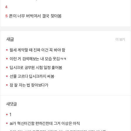
4
폰이 너무 버벅여서 결국 찾아봄
5
새글
더 보기
월세 계약할 때 진짜 이건 꼭 봐야 함
이런 거 검색해보는 내 모습 웃김ㅋㅋ
딥시크로 공무원 시험 일정 훑어봄
선물 고르다 딥시크까지 써봄
잠 잘 자는 법 찾아보다가
새댓글
1
ai가 혁신이긴함 편하긴한데 그거 이상은 아직