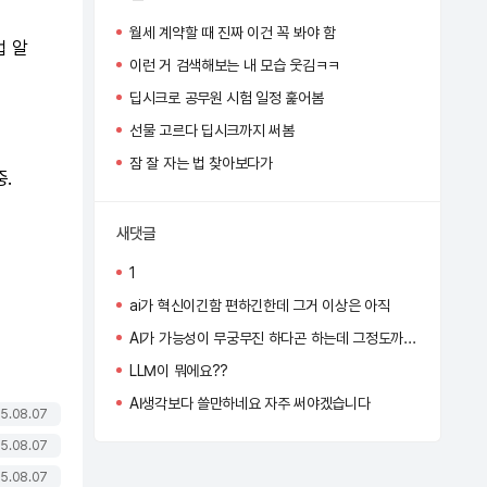
월세 계약할 때 진짜 이건 꼭 봐야 함
법 알
이런 거 검색해보는 내 모습 웃김ㅋㅋ
딥시크로 공무원 시험 일정 훑어봄
선물 고르다 딥시크까지 써봄
잠 잘 자는 법 찾아보다가
중.
새댓글
1
ai가 혁신이긴함 편하긴한데 그거 이상은 아직
AI가 가능성이 무궁무진 하다곤 하는데 그정도까진 아직 아닌듯
LLM이 뭐에요??
AI생각보다 쓸만하네요 자주 써야겠습니다
5.08.07
5.08.07
5.08.07