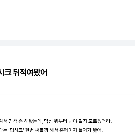
시크 뒤적여봤어
여서 검색 좀 해봤는데, 막상 뭐부터 봐야 할지 모르겠더라.
는 ‘
딥시크
’ 한번 써볼까 해서 홈페이지 들어가 봤어.