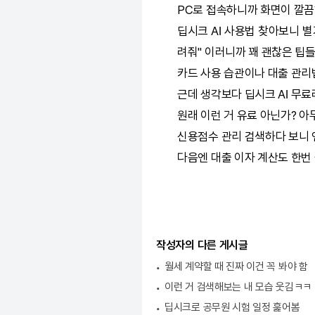
PC로 접속하니까 화면이 깔끔
딥시크
AI
사용법 찾아보니 별거
려줘" 이러니까 꽤 괜찮은 팁들
카드 사용 습관이나 대출 관리법
근데 생각보다
딥시크
AI
무료라
원래 이런 거 유료 아닌가? 아
신용점수 관리 검색하다 보니 
다음엔 대출 이자 계산도 한번
작성자의 다른 게시글
월세 계약할 때 진짜 이건 꼭 봐야 함
이런 거 검색해보는 내 모습 웃김ㅋㅋ
딥시크로 공무원 시험 일정 훑어봄