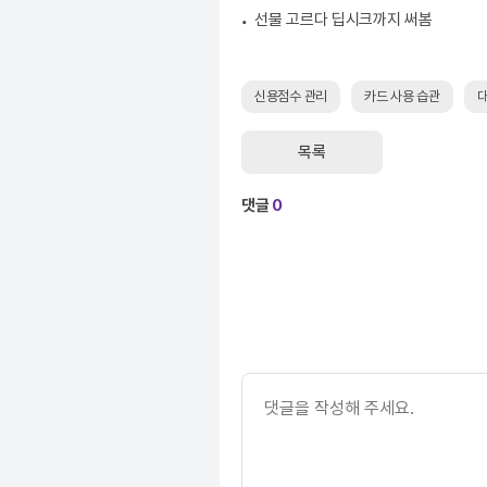
선물 고르다 딥시크까지 써봄
신용점수 관리
카드 사용 습관
대
목록
댓글
0