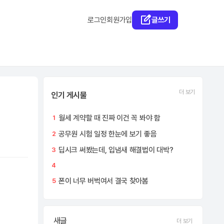
로그인
회원가입
글쓰기
더 보기
인기 게시물
월세 계약할 때 진짜 이건 꼭 봐야 함
1
공무원 시험 일정 한눈에 보기 좋음
2
딥시크 써봤는데, 입냄새 해결법이 대박?
3
4
폰이 너무 버벅여서 결국 찾아봄
5
새글
더 보기