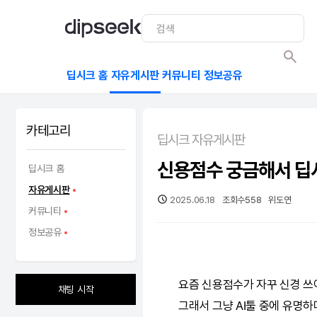
딥시크 홈
자유게시판
커뮤니티
정보공유
카테고리
딥시크 자유게시판
신용점수 궁금해서 딥
딥시크 홈
자유게시판
2025.06.18
조회수
558
위도연
커뮤니티
정보공유
요즘 신용점수가 자꾸 신경 쓰
채팅 시작
그래서 그냥
AI
툴 중에 유명하다