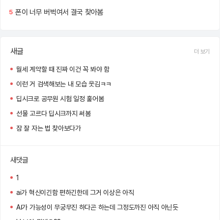
폰이 너무 버벅여서 결국 찾아봄
5
새글
더 보기
월세 계약할 때 진짜 이건 꼭 봐야 함
이런 거 검색해보는 내 모습 웃김ㅋㅋ
딥시크로 공무원 시험 일정 훑어봄
선물 고르다 딥시크까지 써봄
잠 잘 자는 법 찾아보다가
새댓글
1
ai가 혁신이긴함 편하긴한데 그거 이상은 아직
AI가 가능성이 무궁무진 하다곤 하는데 그정도까진 아직 아닌듯