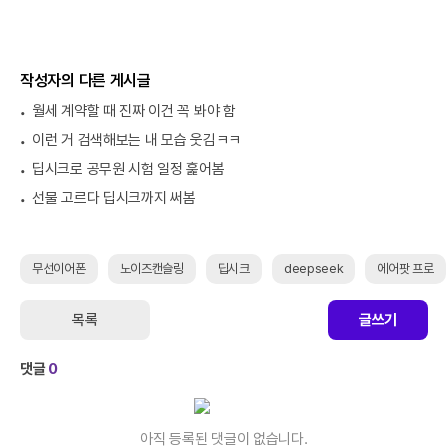
작성자의 다른 게시글
월세 계약할 때 진짜 이건 꼭 봐야 함
이런 거 검색해보는 내 모습 웃김ㅋㅋ
딥시크로 공무원 시험 일정 훑어봄
선물 고르다 딥시크까지 써봄
무선이어폰
노이즈캔슬링
딥시크
deepseek
에어팟 프로
목록
글쓰기
댓글
0
아직 등록된 댓글이 없습니다.