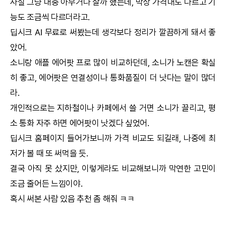
사실 그냥 대충 아무거나 살까 했는데, 막상 가격대도 다르고 기
능도 조금씩 다르더라고.
딥시크
AI
무료로 써봤는데 생각보다 정리가 깔끔하게 돼서 좋
았어.
소니랑 애플 에어팟 프로 많이 비교하던데, 소니가 노캔은 확실
히 좋고, 에어팟은 연결성이나 통화품질이 더 낫다는 말이 많더
라.
개인적으로는 지하철이나 카페에서 쓸 거면 소니가 끌리고, 평
소 통화 자주 하면 에어팟이 낫겠다 싶었어.
딥시크
홈페이지 들어가보니까 가격 비교도 되길래, 나중에 최
저가 볼 때 또 써먹을 듯.
결국 아직 못 샀지만, 이렇게라도 비교해보니까 막연한 고민이
조금 줄어든 느낌이야.
혹시 써본 사람 있음 추천 좀 해줘 ㅋㅋ