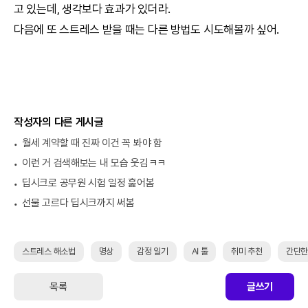
고 있는데, 생각보다 효과가 있더라.
다음에 또 스트레스 받을 때는 다른 방법도 시도해볼까 싶어.
작성자의 다른 게시글
월세 계약할 때 진짜 이건 꼭 봐야 함
이런 거 검색해보는 내 모습 웃김ㅋㅋ
딥시크로 공무원 시험 일정 훑어봄
선물 고르다 딥시크까지 써봄
스트레스 해소법
명상
감정 일기
AI 툴
취미 추천
간단한
목록
글쓰기