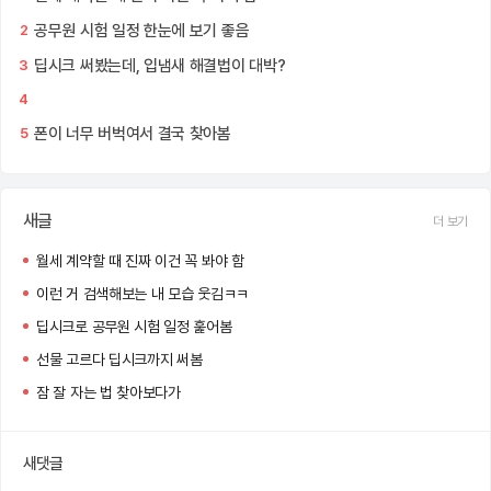
공무원 시험 일정 한눈에 보기 좋음
2
딥시크 써봤는데, 입냄새 해결법이 대박?
3
4
폰이 너무 버벅여서 결국 찾아봄
5
새글
더 보기
월세 계약할 때 진짜 이건 꼭 봐야 함
이런 거 검색해보는 내 모습 웃김ㅋㅋ
딥시크로 공무원 시험 일정 훑어봄
선물 고르다 딥시크까지 써봄
잠 잘 자는 법 찾아보다가
새댓글