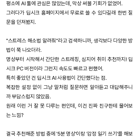
평소에
AI
툴에 관심은 많았는데, 막상 써볼 기회가 없었어.
그러다가
딥시크
홈페이지에서 무료로 쓸 수 있다길래 한번 질
문을 던져봤지.
"스트레스 해소법 알려줘"라고 검색하니까, 생각보다 다양한 방
법이 쭉 나오더라.
명상부터 시작해서 간단한 스트레칭, 심지어 취미 추천까지!
딥
시크
PC 버전이라 그런지 속도도 빠르고 편했어.
특히 좋았던 건
딥시크
AI
사용법이 간단했다는 점.
복잡한 설정 없이 그냥 말처럼 질문하면 알아듣고 대답해주니
까 부담스럽지 않았음.
원래 이런 거 잘 못 다루는 편인데, 이건 진짜 친구한테 물어보
는 느낌?
결국 추천해준 방법 중에 '5분 명상'이랑 '감정 일기 쓰기'를 해보