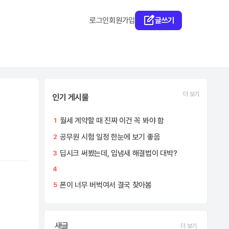
로그인
회원가입
글쓰기
더 보기
인기 게시물
월세 계약할 때 진짜 이건 꼭 봐야 함
1
공무원 시험 일정 한눈에 보기 좋음
2
딥시크 써봤는데, 입냄새 해결법이 대박?
3
4
폰이 너무 버벅여서 결국 찾아봄
5
새글
더 보기