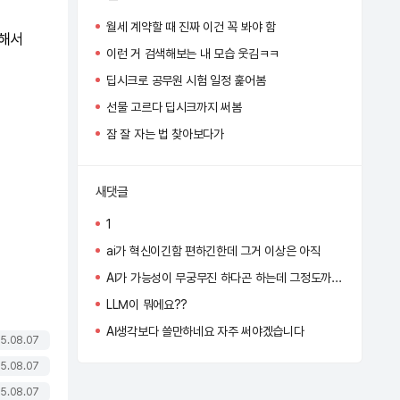
월세 계약할 때 진짜 이건 꼭 봐야 함
해서
이런 거 검색해보는 내 모습 웃김ㅋㅋ
딥시크로 공무원 시험 일정 훑어봄
선물 고르다 딥시크까지 써봄
잠 잘 자는 법 찾아보다가
새댓글
1
ai가 혁신이긴함 편하긴한데 그거 이상은 아직
AI가 가능성이 무궁무진 하다곤 하는데 그정도까진 아직 아닌듯
LLM이 뭐에요??
AI생각보다 쓸만하네요 자주 써야겠습니다
5.08.07
5.08.07
5.08.07