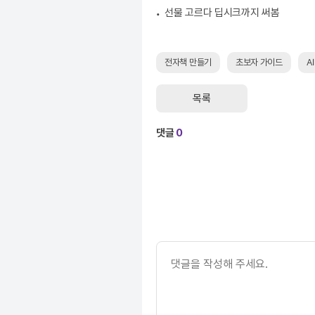
선물 고르다 딥시크까지 써봄
전자책 만들기
초보자 가이드
AI
목록
댓글
0