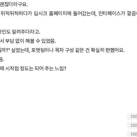
 괜찮더라구요.
글 뒤적뒤적하다가
딥시크
홈페이지에 들어갔는데, 인터페이스가 깔끔
라인도 알려주더라고.
서 부담 없이 해볼 수 있었음.
될까?" 싶었는데, 포맷팅이나 목차 구성 같은 건 확실히 편했어요.
음.
때 시작점 정도는 되어 주는 느낌?
202
202
202