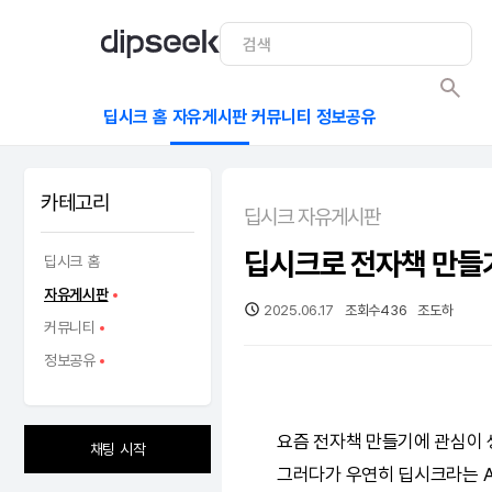
딥시크 홈
자유게시판
커뮤니티
정보공유
카테고리
딥시크 자유게시판
딥시크로 전자책 만들
딥시크 홈
자유게시판
2025.06.17
조회수
436
조도하
커뮤니티
정보공유
요즘 전자책 만들기에 관심이 
채팅 시작
그러다가 우연히
딥시크
라는
A