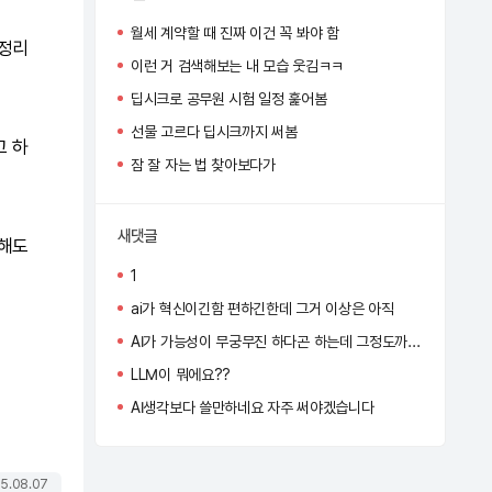
월세 계약할 때 진짜 이건 꼭 봐야 함
답정리
이런 거 검색해보는 내 모습 웃김ㅋㅋ
딥시크로 공무원 시험 일정 훑어봄
선물 고르다 딥시크까지 써봄
고 하
잠 잘 자는 법 찾아보다가
새댓글
 해도
1
ai가 혁신이긴함 편하긴한데 그거 이상은 아직
AI가 가능성이 무궁무진 하다곤 하는데 그정도까진 아직 아닌듯
LLM이 뭐에요??
AI생각보다 쓸만하네요 자주 써야겠습니다
5.08.07