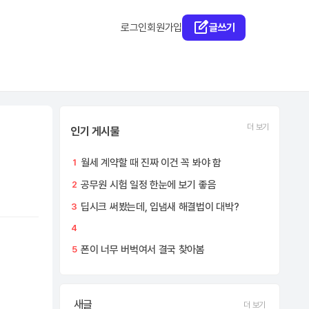
로그인
회원가입
글쓰기
더 보기
인기 게시물
월세 계약할 때 진짜 이건 꼭 봐야 함
1
공무원 시험 일정 한눈에 보기 좋음
2
딥시크 써봤는데, 입냄새 해결법이 대박?
3
4
폰이 너무 버벅여서 결국 찾아봄
5
새글
더 보기