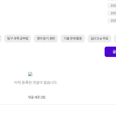
202
202
202
탐구 과목 공부법
영어 듣기 훈련
기출 문제 활용
딥시크 ai 무료
글
아직 등록된 댓글이 없습니다.
댓글 새로고침