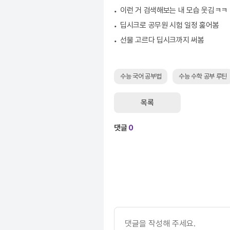
이런 거 검색해보는 내 모습 웃김ㅋㅋ
딥시크로 공무원 시험 일정 훑어봄
선물 고르다 딥시크까지 써봄
수능 국어 공부법
수능 수학 공부 루틴
목록
댓글
0