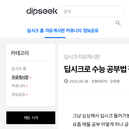
딥시크 홈
자유게시판
커뮤니티
정보공유
카테고리
딥시크 자유게시판
딥시크로 수능 공부법
딥시크 홈
자유게시판
2025.06.28
조회수
670
오유현
커뮤니티
정보공유
그냥 심심해서
딥시크
들어가봤
채팅 시작
요즘 애들 공부 어떻게 하나 궁