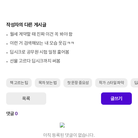
작성자의 다른 게시글
월세 계약할 때 진짜 이건 꼭 봐야 함
이런 거 검색해보는 내 모습 웃김ㅋㅋ
딥시크로 공무원 시험 일정 훑어봄
선물 고르다 딥시크까지 써봄
책 고르는 팁
목차 보는 법
첫 문장 중요성
작가 스타일 파악
딥
목록
글쓰기
댓글
0
아직 등록된 댓글이 없습니다.