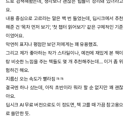
드로 검색해봤는데, 생각보다 괜찮은 팁들이 정리돼 있더라고
요.
내용 중심으로 고르라는 말은 백 번 들었는데,
딥시크
에서 추천
해준 건 '목차 먼저 보기', '첫 챕터 읽어보기' 같은 구체적인 기준
이었어요.
막연히 표지나 평점만 보던 저에게는 꽤 유용했죠.
그리고 제가 좋아하는 작가 스타일이나, 예전에 재밌게 본 책이
랑 비슷한 느낌을 주는 책들도 몇 개 추천해주는데… 이거 좀 위
험하긴 해요.
지름신 오는 속도가 빨라짐ㅋㅋ
결국엔 하나 샀는데, 아직 초반이라 뭐라 할 순 없지만 꽤 괜찮
아요.
딥시크
AI
무료 버전으로도 이 정도면, 책 고를 때 가끔 참고용으
로 쓸만한 듯.