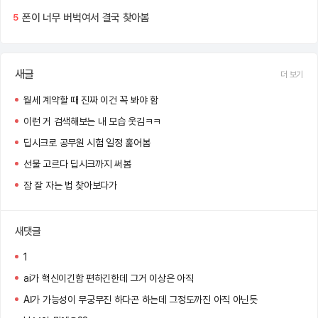
폰이 너무 버벅여서 결국 찾아봄
5
새글
더 보기
월세 계약할 때 진짜 이건 꼭 봐야 함
이런 거 검색해보는 내 모습 웃김ㅋㅋ
딥시크로 공무원 시험 일정 훑어봄
선물 고르다 딥시크까지 써봄
잠 잘 자는 법 찾아보다가
새댓글
1
ai가 혁신이긴함 편하긴한데 그거 이상은 아직
AI가 가능성이 무궁무진 하다곤 하는데 그정도까진 아직 아닌듯