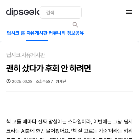
딥시크 홈
자유게시판
커뮤니티
정보공유
딥시크 자유게시판
괜히 샀다가 후회 안 하려면
2025.06.28
조회수
587
황세진
책 고를 때마다 진짜 망설이는 스타일이라, 이번에는 그냥
딥시
크
라는
AI
툴에 한번 물어봤어요. ‘책 잘 고르는 기준’이라는 키워