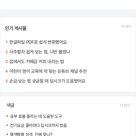
더 보기
인기 게시물
한글파일 PDF로 쉽게 변환했어요
1
사주팔자 쉽게 보는 법, 나만 몰랐나
2
집에서도 카페급 커피 내리는 법
3
어린이 영어 교육에 딱 맞는 유튜브 채널 추천
4
손금 보는 법 궁금할 때 딥시크가 도움됐어요
5
새글
더 보기
공부 효율 올리는 데 도움된 도구
전기요금 줄이려다 딥시크까지 썼음
혈액형별 성격, 진짜 맞나?