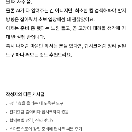
을 때 자주 씀.
물론
AI
가 다 알려주는 건 아니지만, 최소한 뭘 검색해봐야 할지
방향은 잡아줘서 초보 입장에선 꽤 괜찮았어요.
이제는 준비 좀 됐다는 느낌 들고, 곧 고양이 데려올 생각에 기
대 반 설렘 반입니다.
혹시 나처럼 마음만 앞서는 분들 있다면,
딥시크
처럼 정리 잘된
도구 하나 써보는 것도 추천드려요.
작성자의 다른 게시글
공부 효율 올리는 데 도움된 도구
전기요금 줄이려다 딥시크까지 썼음
혈액형별 성격, 진짜 맞나?
스마트스토어 창업 준비에 딥시크 써본 후기